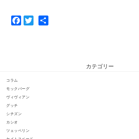
F
T
共
a
wi
有
c
tt
e
er
b
カテゴリー
o
o
コラム
k
モックバーグ
ヴィヴィアン
グッチ
シチズン
カシオ
ツェッペリン
ケイトスペード